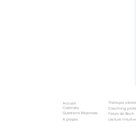
Thérapie vibrat
Accueil
Cabinets
Coaching profe
Questions Réponses
Fleurs de Bach
A propos
Lecture Intuitiv