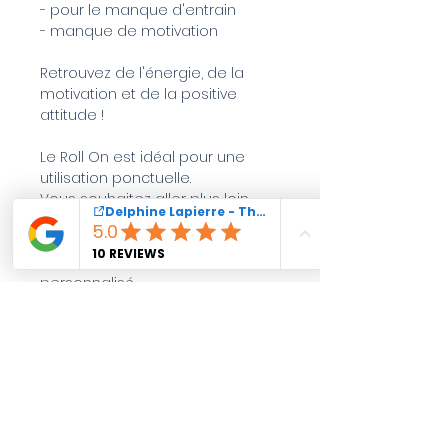
- pour le manque d'entrain
- manque de motivation
Retrouvez de l'énergie, de la 
motivation et de la positive 
attitude !
Le Roll On est idéal pour une 
utilisation ponctuelle.
Vous souhaitez aller plus loin 
réservez une séance de 
Décodage Emotionnel et 
recevez votre flacon ou roll-on 
personnalisé.
Retrouvez mon Roll-On Bien être 
à la Boutique Secret d'Eté de 
Marsanne.
Conseils d'Utilisation