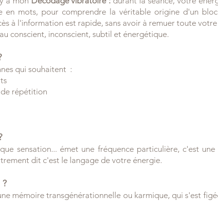
l y a mon
Décodage vibratoire :
d
urant la séance, votre éne
 en mots, pour comprendre la véritable origine d'un bloc
ès à l'information est rapide, sans avoir à remuer toute votre
au conscient, inconscient, subtil et énergétique.
?
nes qui souhaitent :
ts
 de répétition
?
ue sensation... émet une fréquence particulière, c'est un
rement dit c'est le langage de votre énergie.
 ?
ne mémoire transgénérationnelle ou karmique, qui s'est figé